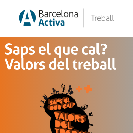
Saps el que cal?
Valors del treball